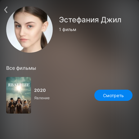
Поддержка:
support@24h.tv
О сервисе
Пользовательское соглашение
Эстефания Джил
Политика конфиденциальности
Для партнёров
1 фильм
Открыть приложение
Ввести промокод
Установить на ТВ
Бесплатные каналы
Контакты
Все фильмы
2020
Смотреть
Явление