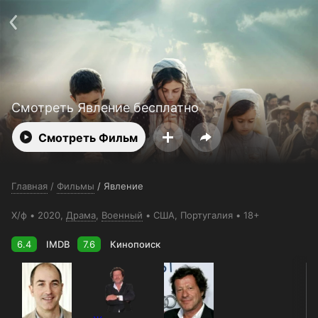
Поддержка:
support@24h.tv
О сервисе
Пользовательское соглашение
Политика конфиденциальности
Для партнёров
Открыть приложение
Ввести промокод
Установить на ТВ
Бесплатные каналы
Контакты
Смотреть Явление бесплатно
Смотреть Фильм
Главная
/
Фильмы
/
Явление
Х/ф
2020,
Драма
,
Военный
США
, Португалия
18+
6.4
IMDB
7.6
Кинопоиск