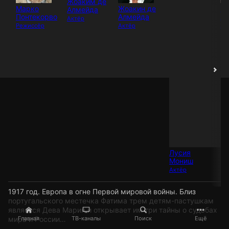
Жоаким де
Марко
Жоакин де
Эс
Алмейда
Понтекорво
Алмейда
Д
Актёр
Режиссёр
Актёр
Ак
Лусия
Мониш
Актёр
1917 год. Европа в огне Первой мировой войны. Близ
португальского местечка Фатима трем детям-пастушкам
является Дева Мария и открывает им три тайны о судьбах
мира и России…
Главная
ТВ-каналы
Поиск
Ещё