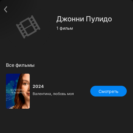
Поддержка:
support@24h.tv
О сервисе
Пользовательское соглашение
Джонни Пулидо
Политика конфиденциальности
Для партнёров
1 фильм
Открыть приложение
Ввести промокод
Установить на ТВ
Бесплатные каналы
Контакты
Все фильмы
2024
Смотреть
Валентина, любовь моя