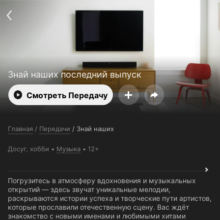
Поддержка:
support@24h.tv
О сервисе
Пользовательское соглашение
Политика конфиденциальности
Для партнёров
Открыть приложение
Ввести промокод
Установить на ТВ
Бесплатные каналы
Контакты
Знай наших последний выпуск
Смотреть Передачу
Главная
/
Передачи
/
Знай наших
Досуг, хобби
Музыка
12+
Погрузитесь в атмосферу вдохновения и музыкальных
открытий — здесь звучат уникальные мелодии,
раскрываются истории успеха и творческие пути артистов,
которые прославили отечественную сцену. Вас ждёт
знакомство с новыми именами и любимыми хитами