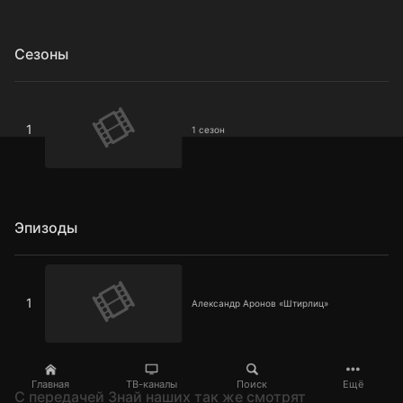
Сезоны
1 сезон
1
1 сезон
Эпизоды
Александр Аронов «Штирлиц»
1
Александр Аронов «Штирлиц»
Главная
ТВ-каналы
Поиск
Ещё
C передачей Знай наших так же смотрят