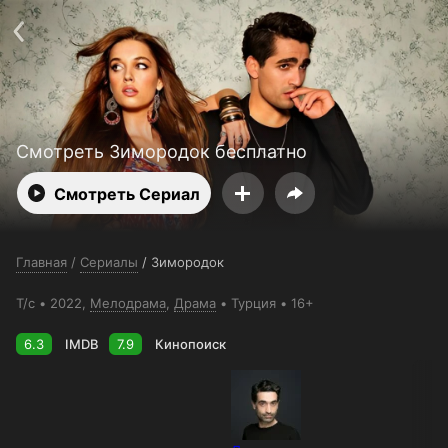
Поддержка:
support@24h.tv
О сервисе
Пользовательское соглашение
Политика конфиденциальности
Для партнёров
Открыть приложение
Ввести промокод
Установить на ТВ
Бесплатные каналы
Контакты
Смотреть Зимородок бесплатно
Смотреть Сериал
Главная
/
Сериалы
/
Зимородок
Т/с
2022,
Мелодрама
,
Драма
Турция
16+
6.3
IMDB
7.9
Кинопоиск