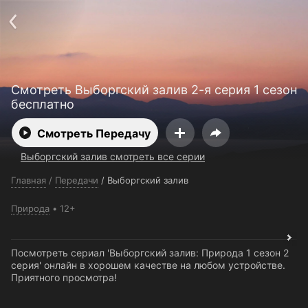
Поддержка:
support@24h.tv
О сервисе
Пользовательское соглашение
Политика конфиденциальности
Для партнёров
Открыть приложение
Ввести промокод
Смотреть Выборгский залив 2-я серия 1 сезон
Установить на ТВ
Бесплатные каналы
Контакты
бесплатно
Смотреть Передачу
Выборгский залив смотреть все серии
Главная
/
Передачи
/
Выборгский залив
Природа
12+
Посмотреть сериал 'Выборгский залив: Природа 1 сезон 2
серия' онлайн в хорошем качестве на любом устройстве.
Приятного просмотра!