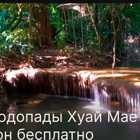
Политика конфиденциальности
Для партнёров
Отк
тные каналы
Контакты
одопады Хуай Мае
он бесплатно