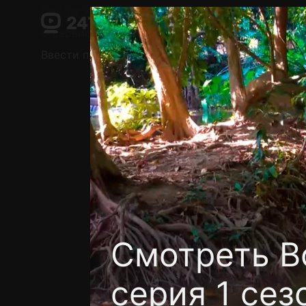
Поддержка:
support@24h.tv
О сервисе
Пользовательское соглашение
Ввести промокод
Установить на ТВ
Беспла
Смотреть В
серия 1 сез