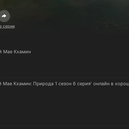
е серии
й Мае Кхамин
 Мае Кхамин: Природа 1 сезон 6 серия' онлайн в хоро