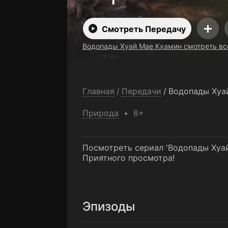
Смотреть Передачу
Водопады Хуай Мае Кхамин смотреть вс
Главная
/
Передачи
/
Водопады Хуа
Природа
6+
Посмотреть сериал 'Водопады Хуай
Приятного просмотра!
Эпизоды
1-я серия