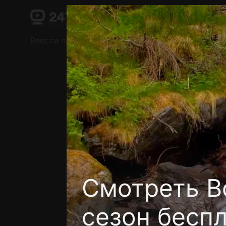
Поддержка:
support@24h.tv
О сервисе
Пользовательское соглашение
Ввести промокод
Установить на ТВ
Беспла
Смотреть В
сезон бесп