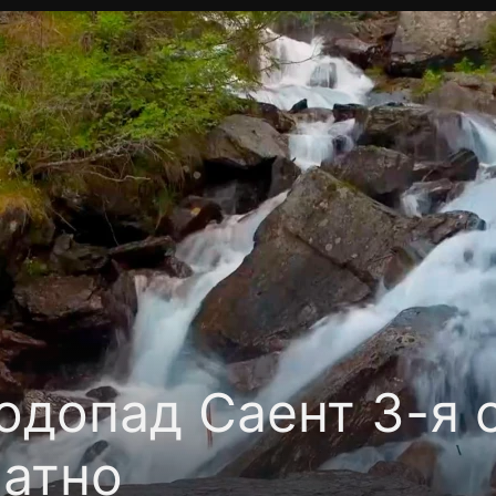
Политика конфиденциальности
Для партнёров
Отк
тные каналы
Контакты
одопад Саент 3-я с
латно