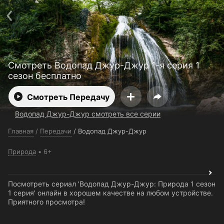
Поддержка:
support@24h.tv
О сервисе
Пользовательское соглашение
Политика конфиденциальности
Для партнёров
Открыть приложение
Ввести промокод
Смотреть Водопад Джур-Джур 1-я серия 1
Установить на ТВ
Бесплатные каналы
Контакты
сезон бесплатно
Смотреть Передачу
Водопад Джур-Джур смотреть все серии
Главная
/
Передачи
/
Водопад Джур-Джур
Природа
6+
Посмотреть сериал 'Водопад Джур-Джур: Природа 1 сезон
1 серия' онлайн в хорошем качестве на любом устройстве.
Приятного просмотра!