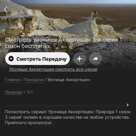
Поддержка:
support@24h.tv
О сервисе
Пользовательское соглашение
Политика конфиденциальности
Для партнёров
Открыть приложение
Ввести промокод
Смотреть Урочище Аккергешен 3-я серия 1
Установить на ТВ
Бесплатные каналы
Контакты
сезон бесплатно
Смотреть Передачу
Урочище Аккергешен смотреть все серии
Главная
/
Передачи
/
Урочище Аккергешен
Природа
12+
Посмотреть сериал 'Урочище Аккергешен: Природа 1 сезон
3 серия' онлайн в хорошем качестве на любом устройстве.
Приятного просмотра!