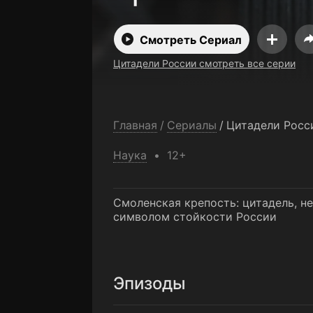
Смотреть Сериал
Цитадели России смотреть все серии
Главная
/
Сериалы
/
Цитадели Росс
Наука
12+
Смоленская крепость: цитадель, не
символом стойкости России
Эпизоды
Кронштадтская крепость