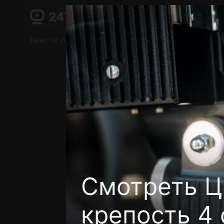
Поддержка:
support@24h.tv
О сервисе
Пользовательское соглашение
Ввести промокод
Установить на ТВ
Беспла
Смотреть Ц
крепость 4 