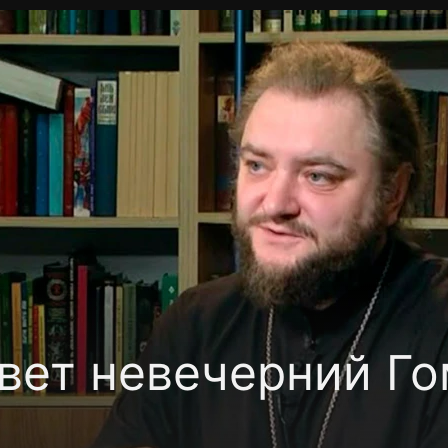
Политика конфиденциальности
Для партнёров
Отк
тные каналы
Контакты
вет невечерний Г