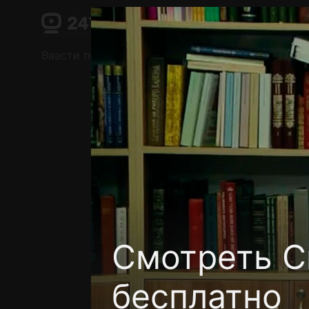
Поддержка:
support@24h.tv
О сервисе
Пользовательское соглашение
Ввести промокод
Установить на ТВ
Беспла
Смотреть С
бесплатно