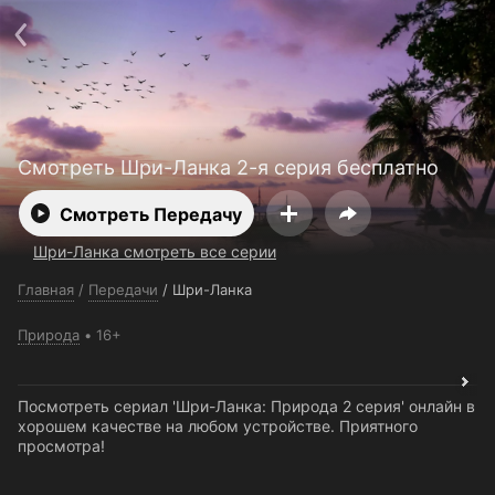
Поддержка:
support@24h.tv
О сервисе
Пользовательское соглашение
Политика конфиденциальности
Для партнёров
Открыть приложение
Ввести промокод
Установить на ТВ
Бесплатные каналы
Контакты
Смотреть Шри-Ланка 2-я серия бесплатно
Смотреть Передачу
Шри-Ланка смотреть все серии
Главная
/
Передачи
/
Шри-Ланка
Природа
16+
Посмотреть сериал 'Шри-Ланка: Природа 2 серия' онлайн в
хорошем качестве на любом устройстве. Приятного
просмотра!