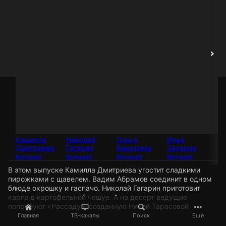
Камилла
Николай
Ольга
Илья
В
Дмитриева
Гагарин
Вашурина
Захаров
А
Ведущий
Ведущий
Ведущий
Ведущий
Ве
В этом выпуске Камилла Дмитриева угостит сладкими
пирожками с щавелем. Вадим Абрамов соединит в одном
блюде окрошку и гаспачо. Николай Гагарин приготовит
карпа в картофельной чешуе. А на десерт ведущие
попробуют «Рассаду», созданную Ниной Тарасовой
Главная
ТВ-каналы
Поиск
Ещё