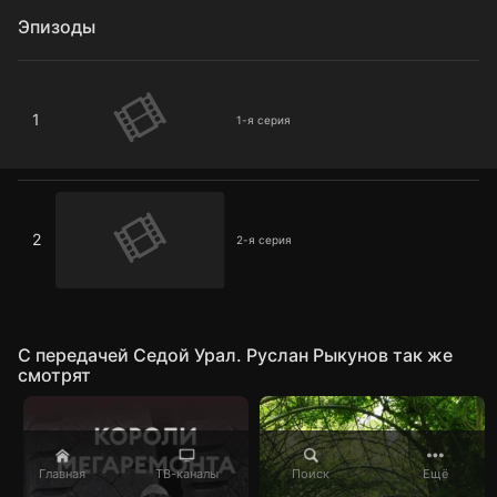
Эпизоды
1-я серия
1
1-я серия
2-я серия
2
2-я серия
C передачей Седой Урал. Руслан Рыкунов так же
смотрят
Главная
ТВ-каналы
Поиск
Ещё