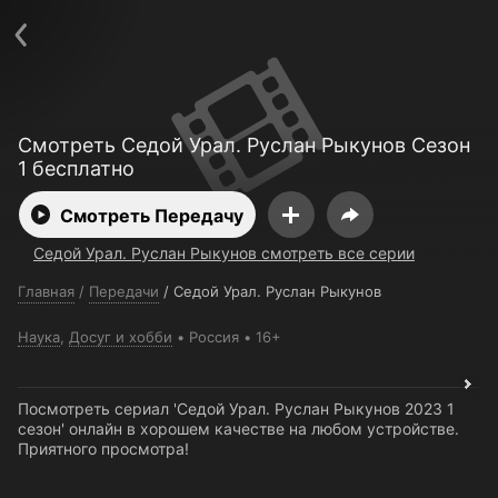
Поддержка:
support@24h.tv
О сервисе
Пользовательское соглашение
Политика конфиденциальности
Для партнёров
Открыть приложение
Ввести промокод
Смотреть Седой Урал. Руслан Рыкунов Сезон
Установить на ТВ
Бесплатные каналы
Контакты
1 бесплатно
Смотреть Передачу
Седой Урал. Руслан Рыкунов смотреть все серии
Главная
/
Передачи
/
Седой Урал. Руслан Рыкунов
Наука
,
Досуг и хобби
Россия
16+
Посмотреть сериал 'Седой Урал. Руслан Рыкунов 2023 1
сезон' онлайн в хорошем качестве на любом устройстве.
Приятного просмотра!