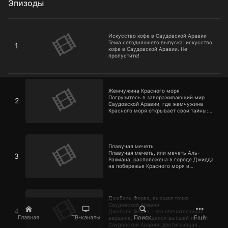
Эпизоды
Искусство кофе в Саудовской Аравии
Искусство кофе в Саудовской Аравии
Тема сегодняшнего выпуска: искусство
1
кофе в Саудовской Аравии. Не
пропустите!
Жемчужина Красного моря
Жемчужина Красного моря
Погрузитесь в завораживающий мир
2
Саудовской Аравии, где жемчужина
Красного моря открывает свои тайны:
потрясающие коралловые рифы,
уникальная флора и фауна, а также
богатая культура и история
Плавучая мечеть
Плавучая мечеть
Плавучая мечеть, или мечеть Аль-
3
Рахмана, расположена в городе Джидда
на побережье Красного моря и
представляет собой одно из самых
уникальных архитектурных сооружений
Саудовской Аравии
Джабаль Ферва, высшая точка Саудовской Аравии
Джабаль Ферва, высшая точка
Саудовской Аравии
4
Джабаль Ферва - это впечатляющая
Главная
ТВ-каналы
Поиск
Ещё
вершина, являющаяся высшей точкой
Саудовской Аравии, достигающая