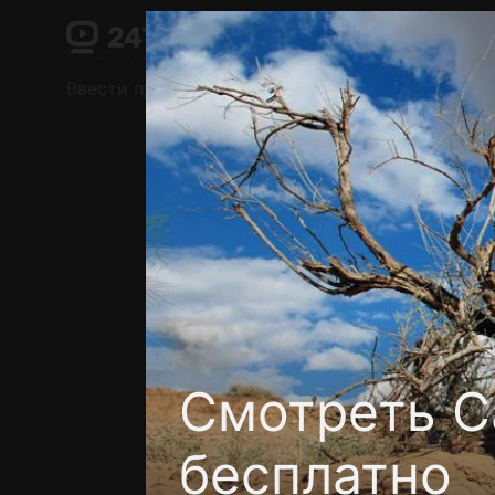
Поддержка:
support@24h.tv
О сервисе
Пользовательское соглашение
Ввести промокод
Установить на ТВ
Беспла
Смотреть Са
бесплатно