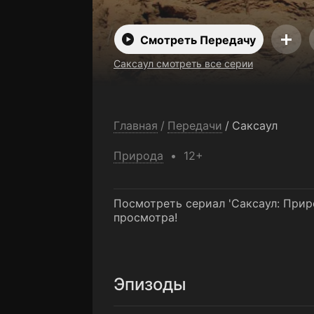
Смотреть Передачу
Саксаул смотреть все серии
Главная
/
Передачи
/
Саксаул
Природа
12+
Посмотреть сериал 'Саксаул: Прир
просмотра!
Эпизоды
1-я серия