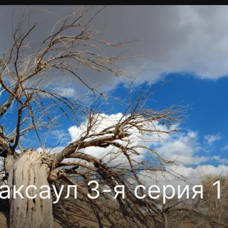
Политика конфиденциальности
Для партнёров
Отк
тные каналы
Контакты
ксаул 3-я серия 1