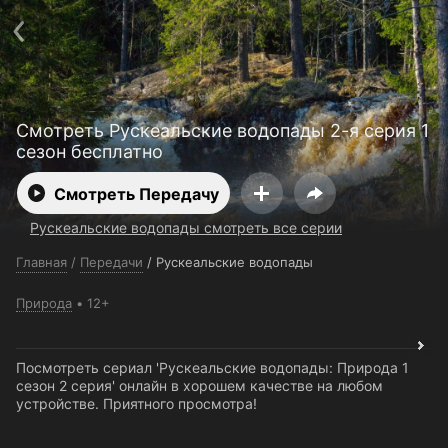
Поддержка:
support@24h.tv
О сервисе
Пользовательское соглашение
Политика конфиденциальности
Для партнёров
Открыть приложение
Ввести промокод
Смотреть Рускеальские водопады 2-я серия 1
Установить на ТВ
Бесплатные каналы
Контакты
сезон бесплатно
Смотреть Передачу
Рускеальские водопады смотреть все серии
Главная
/
Передачи
/
Рускеальские водопады
Природа
12+
Посмотреть сериал 'Рускеальские водопады: Природа 1
сезон 2 серия' онлайн в хорошем качестве на любом
устройстве. Приятного просмотра!