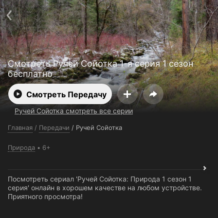
Поддержка:
support@24h.tv
О сервисе
Пользовательское соглашение
Политика конфиденциальности
Для партнёров
Открыть приложение
Ввести промокод
Смотреть Ручей Сойотка 1-я серия 1 сезон
Установить на ТВ
Бесплатные каналы
Контакты
бесплатно
Смотреть Передачу
Ручей Сойотка смотреть все серии
Главная
/
Передачи
/
Ручей Сойотка
Природа
6+
Посмотреть сериал 'Ручей Сойотка: Природа 1 сезон 1
серия' онлайн в хорошем качестве на любом устройстве.
Приятного просмотра!