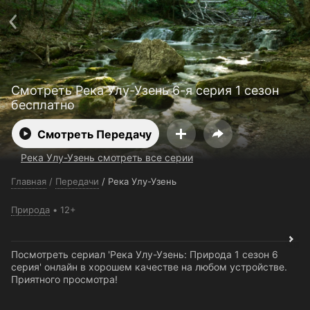
Поддержка:
support@24h.tv
О сервисе
Пользовательское соглашение
Политика конфиденциальности
Для партнёров
Открыть приложение
Ввести промокод
Смотреть Река Улу-Узень 6-я серия 1 сезон
Установить на ТВ
Бесплатные каналы
Контакты
бесплатно
Смотреть Передачу
Река Улу-Узень смотреть все серии
Главная
/
Передачи
/
Река Улу-Узень
Природа
12+
Посмотреть сериал 'Река Улу-Узень: Природа 1 сезон 6
серия' онлайн в хорошем качестве на любом устройстве.
Приятного просмотра!