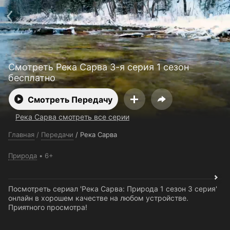
Поддержка:
support@24h.tv
О сервисе
Пользовательское соглашение
Политика конфиденциальности
Для партнёров
Открыть приложение
Ввести промокод
Смотреть Река Сарва 3-я серия 1 сезон
Установить на ТВ
Бесплатные каналы
Контакты
бесплатно
Смотреть Передачу
Река Сарва смотреть все серии
Главная
/
Передачи
/
Река Сарва
Природа
6+
Посмотреть сериал 'Река Сарва: Природа 1 сезон 3 серия'
онлайн в хорошем качестве на любом устройстве.
Приятного просмотра!