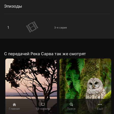
Эпизоды
3-я серия
1
3-я серия
C передачей Река Сарва так же смотрят
Главная
ТВ-каналы
Поиск
Ещё