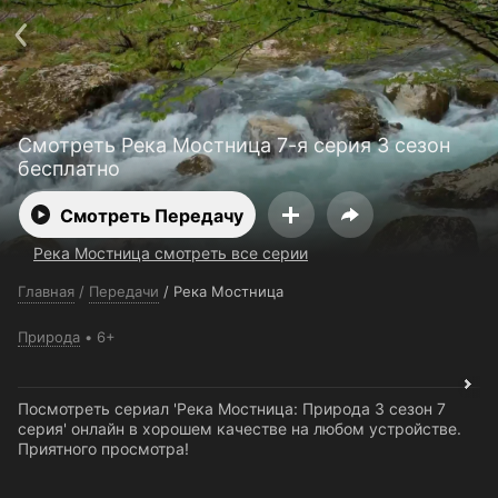
Поддержка:
support@24h.tv
О сервисе
Пользовательское соглашение
Политика конфиденциальности
Для партнёров
Открыть приложение
Ввести промокод
Смотреть Река Мостница 7-я серия 3 сезон
Установить на ТВ
Бесплатные каналы
Контакты
бесплатно
Смотреть Передачу
Река Мостница смотреть все серии
Главная
/
Передачи
/
Река Мостница
Природа
6+
Посмотреть сериал 'Река Мостница: Природа 3 сезон 7
серия' онлайн в хорошем качестве на любом устройстве.
Приятного просмотра!