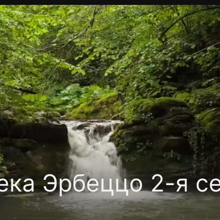
Политика конфиденциальности
Для партнёров
Отк
тные каналы
Контакты
ка Эрбеццо 2-я се