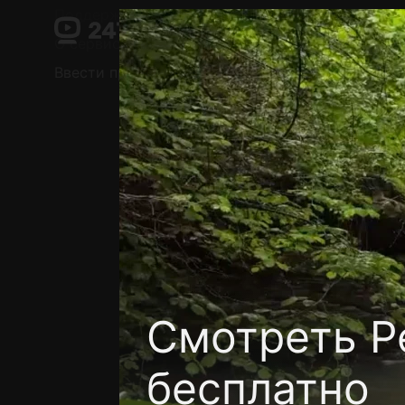
Поддержка:
support@24h.tv
О сервисе
Пользовательское соглашение
Ввести промокод
Установить на ТВ
Беспла
Смотреть Ре
бесплатно