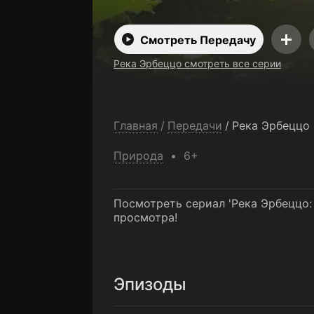
Смотреть Передачу
Река Эрбеццо смотреть все серии
Главная
/
Передачи
/
Река Эрбеццо
Природа
6+
Посмотреть сериал 'Река Эрбеццо:
просмотра!
Эпизоды
1-я серия