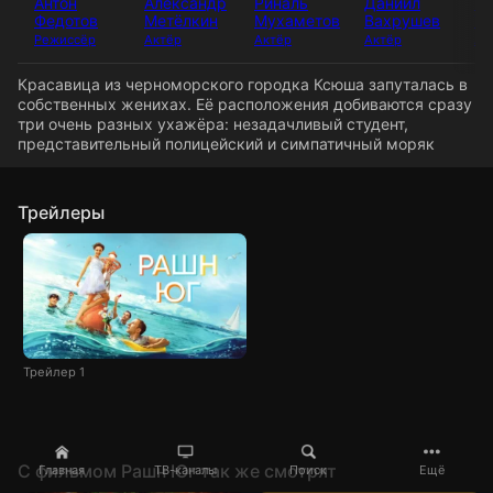
Антон
Александр
Риналь
Даниил
Те
Федотов
Метёлкин
Мухаметов
Вахрушев
Та
Режиссёр
Актёр
Актёр
Актёр
Ак
Красавица из черноморского городка Ксюша запуталась в
собственных женихах. Её расположения добиваются сразу
три очень разных ухажёра: незадачливый студент,
представительный полицейский и симпатичный моряк
Трейлеры
Трейлер 1
C фильмом Рашн Юг так же смотрят
Главная
ТВ-каналы
Поиск
Ещё