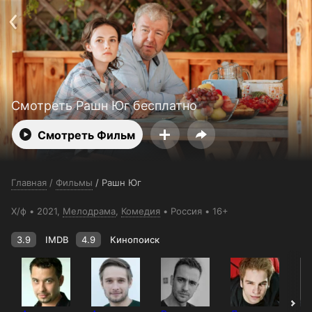
Поддержка:
support@24h.tv
О сервисе
Пользовательское соглашение
Политика конфиденциальности
Для партнёров
Открыть приложение
Ввести промокод
Установить на ТВ
Бесплатные каналы
Контакты
Смотреть Рашн Юг бесплатно
Смотреть Фильм
Главная
/
Фильмы
/
Рашн Юг
Х/ф
2021,
Мелодрама
,
Комедия
Россия
16+
3.9
IMDB
4.9
Кинопоиск