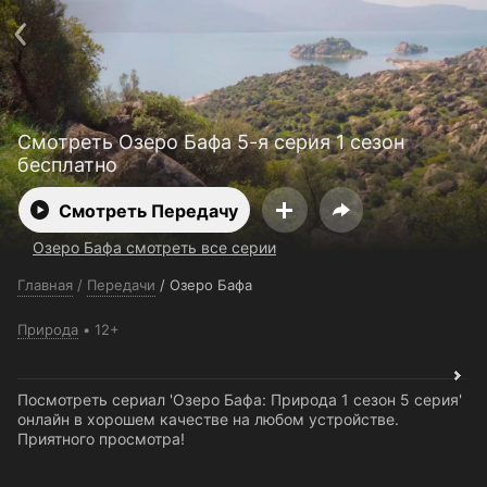
Поддержка:
support@24h.tv
О сервисе
Пользовательское соглашение
Политика конфиденциальности
Для партнёров
Открыть приложение
Ввести промокод
Смотреть Озеро Бафа 5-я серия 1 сезон
Установить на ТВ
Бесплатные каналы
Контакты
бесплатно
Смотреть Передачу
Озеро Бафа смотреть все серии
Главная
/
Передачи
/
Озеро Бафа
Природа
12+
Посмотреть сериал 'Озеро Бафа: Природа 1 сезон 5 серия'
онлайн в хорошем качестве на любом устройстве.
Приятного просмотра!