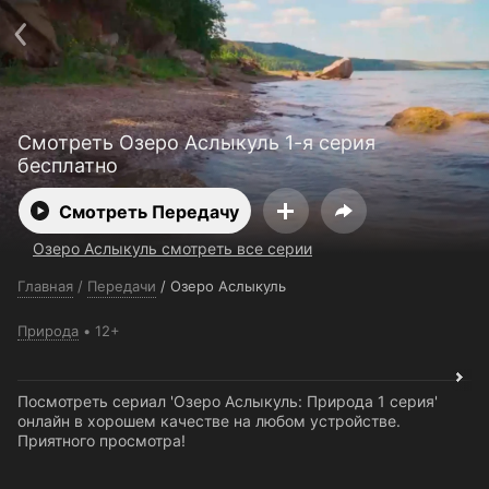
Поддержка:
support@24h.tv
О сервисе
Пользовательское соглашение
Политика конфиденциальности
Для партнёров
Открыть приложение
Ввести промокод
Смотреть Озеро Аслыкуль 1-я серия
Установить на ТВ
Бесплатные каналы
Контакты
бесплатно
Смотреть Передачу
Озеро Аслыкуль смотреть все серии
Главная
/
Передачи
/
Озеро Аслыкуль
Природа
12+
Посмотреть сериал 'Озеро Аслыкуль: Природа 1 серия'
онлайн в хорошем качестве на любом устройстве.
Приятного просмотра!