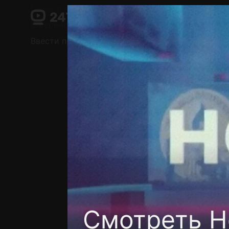
Поддержка:
support@24h.tv
О сервисе
Пользовательское соглашение
Ввести промокод
Установить на ТВ
Беспла
Смотреть Н