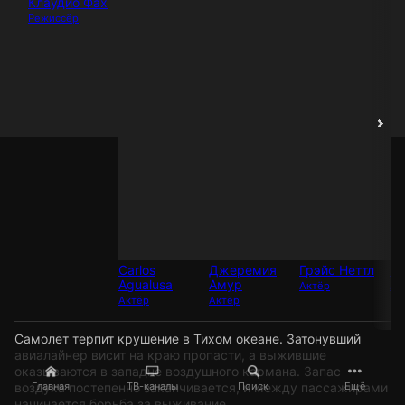
Клаудио Фах
Режиссёр
Carlos
Джеремия
Грэйс Неттл
Pe
Agualusa
Амур
Актёр
Ак
Актёр
Актёр
Самолет терпит крушение в Тихом океане. Затонувший
авиалайнер висит на краю пропасти, а выжившие
оказываются в западне воздушного кармана. Запас
воздуха постепенно заканчивается, и между пассажирами
Главная
ТВ-каналы
Поиск
Ещё
начинается борьба за выживание