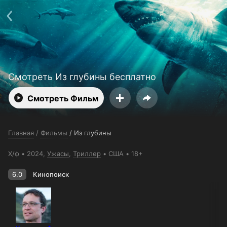
Поддержка:
support@24h.tv
О сервисе
Пользовательское соглашение
Политика конфиденциальности
Для партнёров
Открыть приложение
Ввести промокод
Установить на ТВ
Бесплатные каналы
Контакты
Смотреть Из глубины бесплатно
Смотреть Фильм
Главная
/
Фильмы
/
Из глубины
Х/ф
2024,
Ужасы
,
Триллер
США
18+
6.0
Кинопоиск