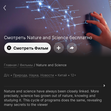
Поддержка:
support@24h.tv
О сервисе
Пользовательское соглашение
Политика конфиденциальности
Для партнёров
Открыть приложение
Ввести промокод
Установить на ТВ
Бесплатные каналы
Контакты
Смотреть Nature and Science бесплатно
Смотреть Фильм
Главная
/
Фильмы
/
Nature and Science
Д/с
Природа
,
Наука
,
Новости
Китай
12+
Nature and science have always been closely linked. More
precisely, science has grown out of nature, knowing and
studying it. This cycle of programs does the same, revealing
many secrets to the viewer