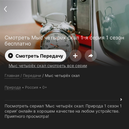
Поддержка:
support@24h.tv
О сервисе
Пользовательское соглашение
Политика конфиденциальности
Для партнёров
Открыть приложение
Ввести промокод
Смотреть Мыс четырёх скал 1-я серия 1 сезон
Установить на ТВ
Бесплатные каналы
Контакты
бесплатно
Смотреть Передачу
Мыс четырёх скал смотреть все серии
Главная
/
Передачи
/
Мыс четырёх скал
Природа
Россия
0+
Посмотреть сериал 'Мыс четырёх скал: Природа 1 сезон 1
серия' онлайн в хорошем качестве на любом устройстве.
Приятного просмотра!