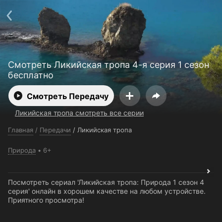
Поддержка:
support@24h.tv
О сервисе
Пользовательское соглашение
Политика конфиденциальности
Для партнёров
Открыть приложение
Ввести промокод
Смотреть Ликийская тропа 4-я серия 1 сезон
Установить на ТВ
Бесплатные каналы
Контакты
бесплатно
Смотреть Передачу
Ликийская тропа смотреть все серии
Главная
/
Передачи
/
Ликийская тропа
Природа
6+
Посмотреть сериал 'Ликийская тропа: Природа 1 сезон 4
серия' онлайн в хорошем качестве на любом устройстве.
Приятного просмотра!