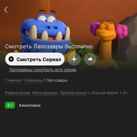
Поддержка:
support@24h.tv
О сервисе
Пользовательское соглашение
Политика конфиденциальности
Для партнёров
Открыть приложение
Ввести промокод
Установить на ТВ
Бесплатные каналы
Контакты
Смотреть Лапозавры бесплатно
Смотреть Сериал
Лапозавры смотреть все серии
Главная
/
Сериалы
/
Лапозавры
Развлечения
,
Мультфильм
,
Приключения
Южная Корея
0+
8.1
Кинопоиск