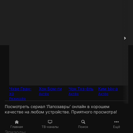
Чхве Гван-
Хон Бом-ги
Чон Тхэ-ёль
Ким Ын-а
Чо
хо
Актёр
Актёр
Актёр
Ак
Режиссёр
Посмотреть сериал 'Лапозавры' онлайн в хорошем
качестве на любом устройстве. Приятного просмотра!
Главная
ТВ-каналы
Поиск
Ещё
Эпизоды