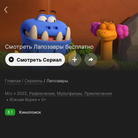
Поддержка:
support@24h.tv
О сервисе
Пользовательское соглашение
Политика конфиденциальности
Для партнёров
Открыть приложение
Ввести промокод
Установить на ТВ
Бесплатные каналы
Контакты
Смотреть Лапозавры бесплатно
Смотреть Сериал
Главная
/
Сериалы
/
Лапозавры
М/с
2022,
Развлечения
,
Мультфильм
,
Приключения
Южная Корея
0+
8.1
Кинопоиск