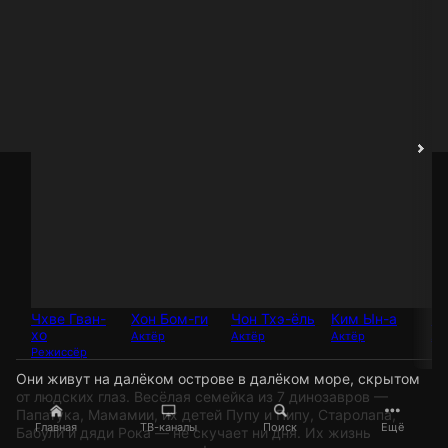
Чхве Гван-
Хон Бом-ги
Чон Тхэ-ёль
Ким Ын-а
Чо
хо
Актёр
Актёр
Актёр
Ак
Режиссёр
Они живут на далёком острове в далёком море, скрытом
от людских глаз. Весёлая семейка из 7 динозавров —
Папатука, Мамамии, их детей Пупу и Пипу, Старолапа,
Главная
ТВ-каналы
Поиск
Ещё
Бабули и дяди Рока — не скучает ни дня. Их жизнь