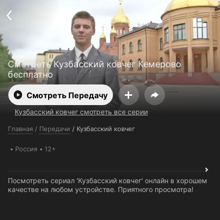
Поддержка:
support@24h.tv
О сервисе
Пользовательское соглашение
Политика конфиденциальности
Для партнёров
Открыть приложение
Ввести промокод
Смотреть Кузбасский ковчег Кемерово
Установить на ТВ
Бесплатные каналы
Контакты
бесплатно
Смотреть Передачу
Кузбасский ковчег смотреть все серии
Главная
/
Передачи
/
Кузбасский ковчег
Россия
12+
Посмотреть сериал 'Кузбасский ковчег' онлайн в хорошем
качестве на любом устройстве. Приятного просмотра!