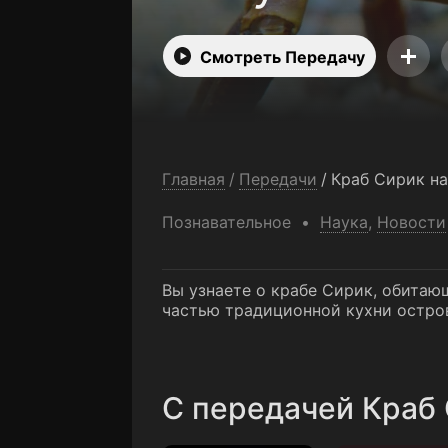
Смотреть Передачу
Главная
/
Передачи
/
Краб Сирик н
Познавательное
Наука
,
Новости
Вы узнаете о крабе Сирик, обитаю
частью традиционной кухни остро
C передачей Краб 