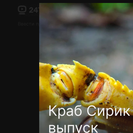
Поддержка:
support@24h.tv
О сервисе
Пользовательское соглашение
Ввести промокод
Установить на ТВ
Беспла
Краб Сирик
выпуск