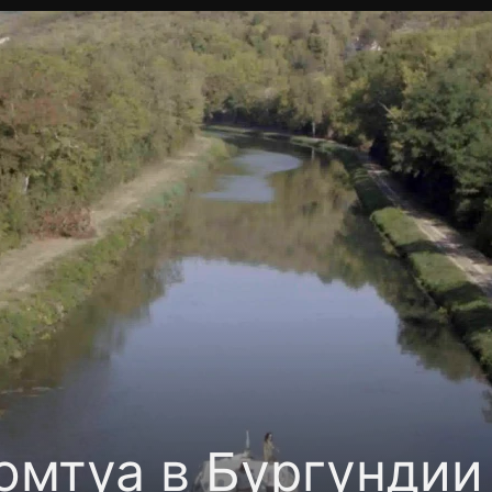
Политика конфиденциальности
Для партнёров
Отк
тные каналы
Контакты
омтуа в Бургундии