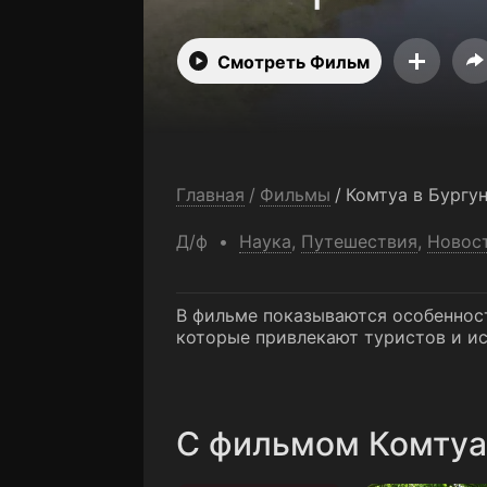
Смотреть Фильм
Главная
/
Фильмы
/
Комтуа в Бургу
Д/ф
Наука
,
Путешествия
,
Новос
В фильме показываются особенност
которые привлекают туристов и ис
C фильмом Комтуа 