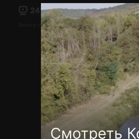
Поддержка:
support@24h.tv
О сервисе
Пользовательское соглашение
Ввести промокод
Установить на ТВ
Беспла
Смотреть К