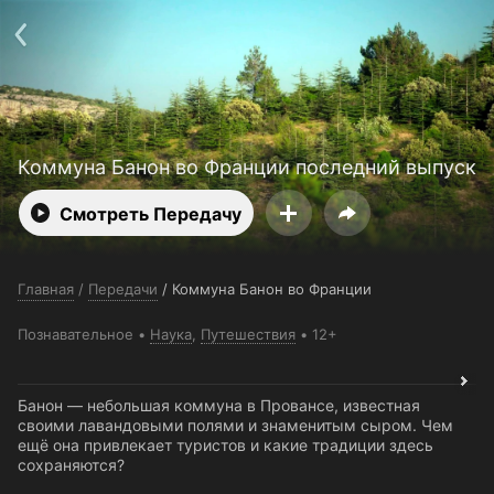
Поддержка:
support@24h.tv
О сервисе
Пользовательское соглашение
Политика конфиденциальности
Для партнёров
Открыть приложение
Ввести промокод
Установить на ТВ
Бесплатные каналы
Контакты
Коммуна Банон во Франции последний выпуск
Смотреть Передачу
Главная
/
Передачи
/
Коммуна Банон во Франции
Познавательное
Наука
,
Путешествия
12+
Банон — небольшая коммуна в Провансе, известная
своими лавандовыми полями и знаменитым сыром. Чем
ещё она привлекает туристов и какие традиции здесь
сохраняются?