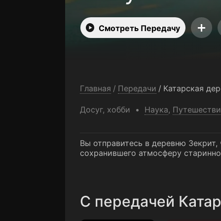
Смотреть Передачу
Главная
/
Передачи
/
Катарская дер
Досуг, хобби
Наука
,
Путешестви
Вы отправитесь в деревню Зекрит,
сохранившего атмосферу старинно
C передачей Катар