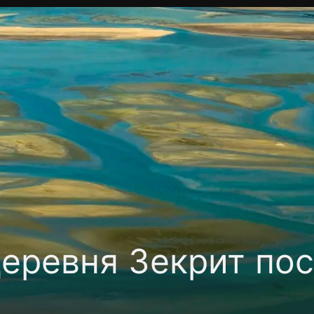
Политика конфиденциальности
Для партнёров
Отк
тные каналы
Контакты
деревня Зекрит по