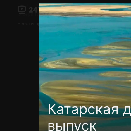
Поддержка:
support@24h.tv
О сервисе
Пользовательское соглашение
Ввести промокод
Установить на ТВ
Беспла
Катарская 
выпуск