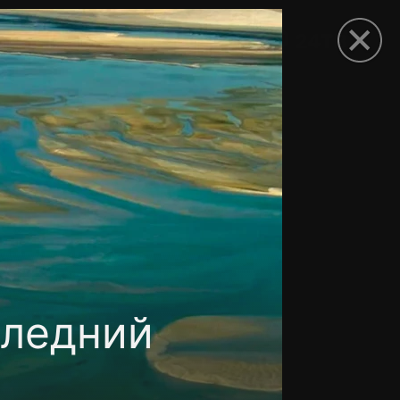
рыть приложение
следний