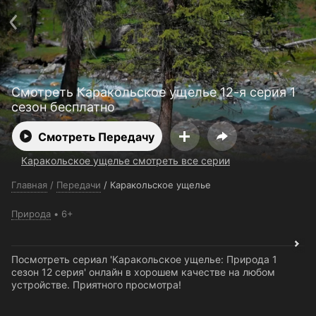
Поддержка:
support@24h.tv
О сервисе
Пользовательское соглашение
Политика конфиденциальности
Для партнёров
Открыть приложение
Ввести промокод
Смотреть Каракольское ущелье 12-я серия 1
Установить на ТВ
Бесплатные каналы
Контакты
сезон бесплатно
Смотреть Передачу
Каракольское ущелье смотреть все серии
Главная
/
Передачи
/
Каракольское ущелье
Природа
6+
Посмотреть сериал 'Каракольское ущелье: Природа 1
сезон 12 серия' онлайн в хорошем качестве на любом
устройстве. Приятного просмотра!