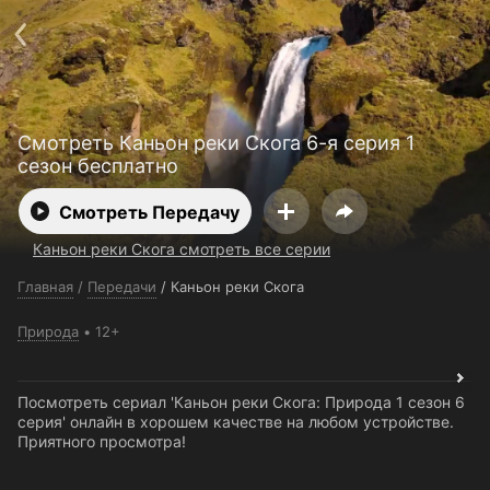
Поддержка:
support@24h.tv
О сервисе
Пользовательское соглашение
Политика конфиденциальности
Для партнёров
Открыть приложение
Ввести промокод
Смотреть Каньон реки Скога 6-я серия 1
Установить на ТВ
Бесплатные каналы
Контакты
сезон бесплатно
Смотреть Передачу
Каньон реки Скога смотреть все серии
Главная
/
Передачи
/
Каньон реки Скога
Природа
12+
Посмотреть сериал 'Каньон реки Скога: Природа 1 сезон 6
серия' онлайн в хорошем качестве на любом устройстве.
Приятного просмотра!