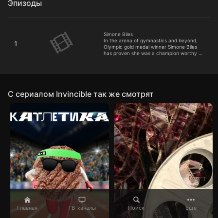
Эпизоды
Simone Biles
Simone Biles
In the arena of gymnastics and beyond,
1
Olympic gold medal winner Simone Biles
has proven she was a champion worthy of
the name
C сериалом Invincible так же смотрят
Главная
ТВ-каналы
Поиск
Ещё