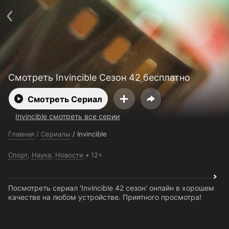
Поддержка:
support@24h.tv
О сервисе
Пользовательское соглашение
Политика конфиденциальности
Для партнёров
Открыть приложение
Ввести промокод
Установить на ТВ
Бесплатные каналы
Контакты
Смотреть Invincible Сезон 42 бесплатно
Смотреть Сериал
Invincible смотреть все серии
Главная
/
Сериалы
/
Invincible
Спорт
,
Наука
,
Новости
12+
Посмотреть сериал 'Invincible 42 сезон' онлайн в хорошем
качестве на любом устройстве. Приятного просмотра!