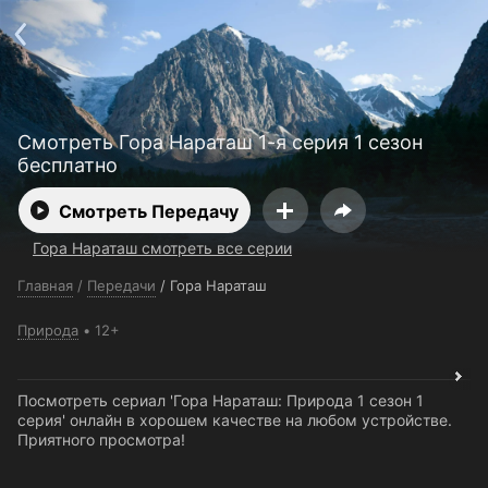
Поддержка:
support@24h.tv
О сервисе
Пользовательское соглашение
Политика конфиденциальности
Для партнёров
Открыть приложение
Ввести промокод
Смотреть Гора Нараташ 1-я серия 1 сезон
Установить на ТВ
Бесплатные каналы
Контакты
бесплатно
Смотреть Передачу
Гора Нараташ смотреть все серии
Главная
/
Передачи
/
Гора Нараташ
Природа
12+
Посмотреть сериал 'Гора Нараташ: Природа 1 сезон 1
серия' онлайн в хорошем качестве на любом устройстве.
Приятного просмотра!