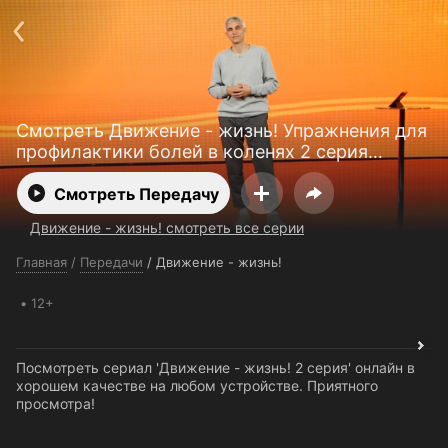
Поддержка:
support@24h.tv
О сервисе
Пользовательское соглашение
Политика конфиденциальности
Для партнёров
Открыть приложение
Ввести промокод
Смотреть Движение - жизнь! Упражнения для
Установить на ТВ
Бесплатные каналы
Контакты
профилактики болей в коленях 2 серия
бесплатно
Смотреть Передачу
Движение - жизнь! смотреть все серии
Главная
/
Передачи
/
Движение - жизнь!
12+
Посмотреть сериал 'Движение - жизнь! 2 серия' онлайн в
хорошем качестве на любом устройстве. Приятного
просмотра!