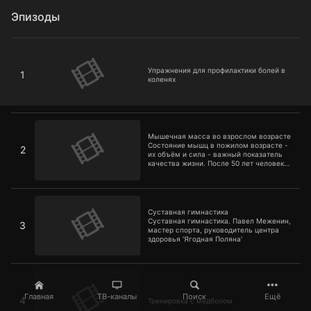
Эпизоды
Упражнения для профилактики болей в коленях
Упражнения для профилактики болей в
1
коленях
Мышечная масса во взрослом возрасте
Мышечная масса во взрослом возрасте
Состояние мышц в пожилом возрасте -
2
их объём и сила - важный показатель
качества жизни. После 50 лет человек
теряет по 1% мышц каждый год, поэтому
сохранить мышечную массу очень
важно. Сделать это можно с помощью
Суставная гимнастика
физических упражнений
Суставная гимнастика
Суставная гимнастика. Павел Меженин,
3
мастер спорта, руководитель центра
здоровья 'Ягодная Поляна'
Тренировка с медболом
Главная
ТВ-каналы
Поиск
Ещё
4
Тренировка с медболом