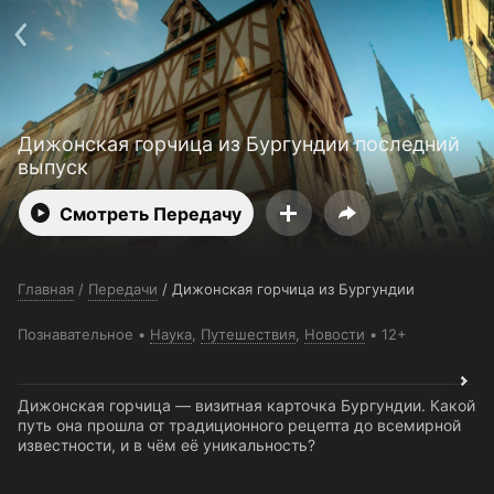
Поддержка:
support@24h.tv
О сервисе
Пользовательское соглашение
Политика конфиденциальности
Для партнёров
Открыть приложение
Ввести промокод
Дижонская горчица из Бургундии последний
Установить на ТВ
Бесплатные каналы
Контакты
выпуск
Смотреть Передачу
Главная
/
Передачи
/
Дижонская горчица из Бургундии
Познавательное
Наука
,
Путешествия
,
Новости
12+
Дижонская горчица — визитная карточка Бургундии. Какой
путь она прошла от традиционного рецепта до всемирной
известности, и в чём её уникальность?