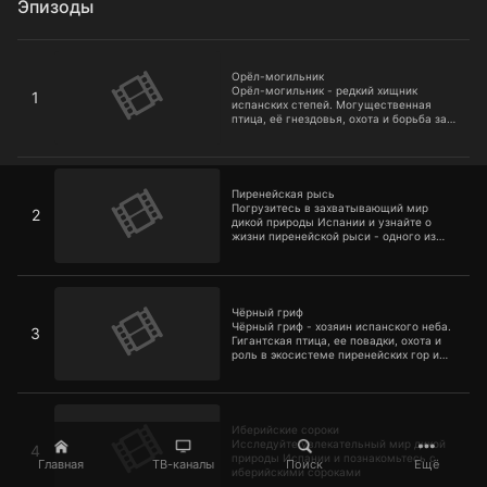
Эпизоды
Орёл-могильник
Орёл-могильник
Орёл-могильник - редкий хищник
1
испанских степей. Могущественная
птица, её гнездовья, охота и борьба за
выживание в условиях меняющейся
природы
Пирeнейская рысь
Пирeнейская рысь
Погрузитесь в захватывающий мир
2
дикой природы Испании и узнайте о
жизни пиренейской рыси - одного из
самых редких и загадочных видов
кошачьих в Европе
Чёрный гриф
Чёрный гриф
Чёрный гриф - хозяин испанского неба.
3
Гигантская птица, ее повадки, охота и
роль в экосистеме пиренейских гор и
средиземноморских лесов
Иберийские сороки
Иберийские сороки
Исследуйте увлекательный мир дикой
4
природы Испании и познакомьтесь с
Главная
ТВ-каналы
Поиск
Ещё
иберийскими сороками