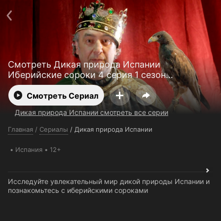
Поддержка:
support@24h.tv
О сервисе
Пользовательское соглашение
Политика конфиденциальности
Для партнёров
Открыть приложение
Ввести промокод
Смотреть Дикая природа Испании
Установить на ТВ
Бесплатные каналы
Контакты
Иберийские сороки 4 серия 1 сезон
бесплатно
Смотреть Сериал
Дикая природа Испании смотреть все серии
Главная
/
Сериалы
/
Дикая природа Испании
Испания
12+
Исследуйте увлекательный мир дикой природы Испании и
познакомьтесь с иберийскими сороками