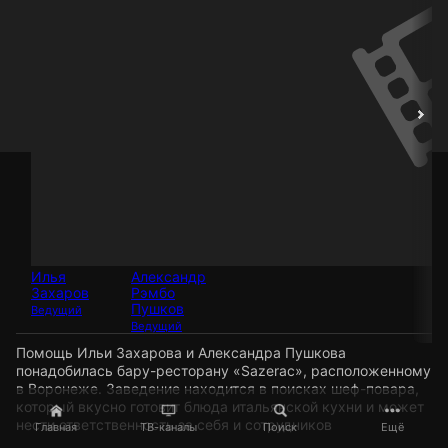
Илья
Александр
Захаров
Рэмбо
Пушков
Ведущий
Ведущий
Помощь Ильи Захарова и Александра Пушкова
понадобилась бару-ресторану «Sazerac», расположенному
в Воронеже. Заведение находится в поисках шеф-повара,
который вкусно готовит блюда итальянской кухни и может
нести ответственность за себя и сотрудников
Главная
ТВ-каналы
Поиск
Ещё