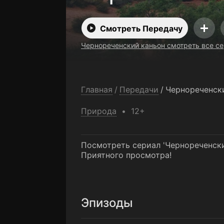
Смотреть Передачу
Чернореченский каньон смотреть все с
Главная
/
Передачи
/
Чернореченск
Природа
12+
Посмотреть сериал 'Чернореченски
Приятного просмотра!
Эпизоды
1-я серия