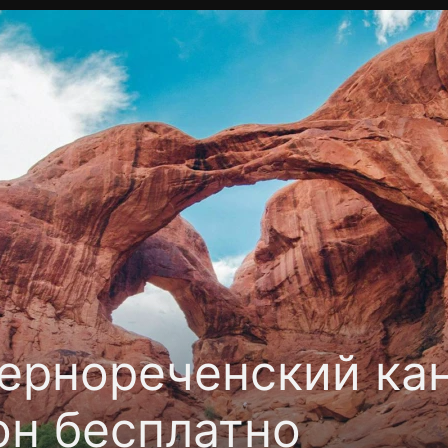
Политика конфиденциальности
Для партнёров
Отк
тные каналы
Контакты
ернореченский кан
он бесплатно