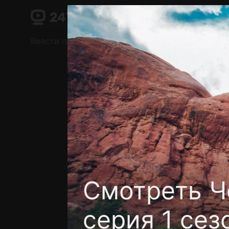
Поддержка:
support@24h.tv
О сервисе
Пользовательское соглашение
Ввести промокод
Установить на ТВ
Беспла
Смотреть Ч
серия 1 сез