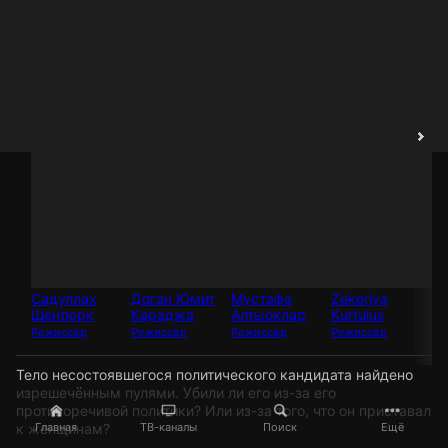
С
Ак
Ре
Садуллах
Доган Юмит
Мустафа
Zekeriya
Шентюрк
Караджа
Алтыоклар
Kurtulus
Режиссёр
Режиссёр
Режиссёр
Режиссёр
Тело несостоявшегося политического кандидата найдено
изрешечённым пулями. Убили ли его из-за его
противоречивой политики? Или из-за того, что он приставал
к женщинам?
Главная
ТВ-каналы
Поиск
Ещё