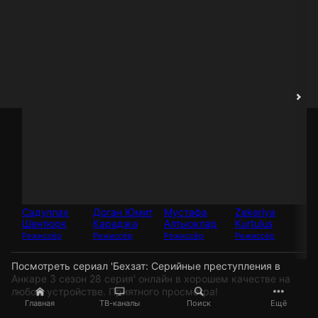
С
Ак
Ре
Садуллах
Доган Юмит
Мустафа
Zekeriya
Шентюрк
Караджа
Алтыоклар
Kurtulus
Режиссёр
Режиссёр
Режиссёр
Режиссёр
Посмотреть сериал 'Бехзат: Серийные преступления в
Анкаре 3 сезон 28 серия' онлайн в хорошем качестве на
любом устройстве. Приятного просмотра!
Главная
ТВ-каналы
Поиск
Ещё