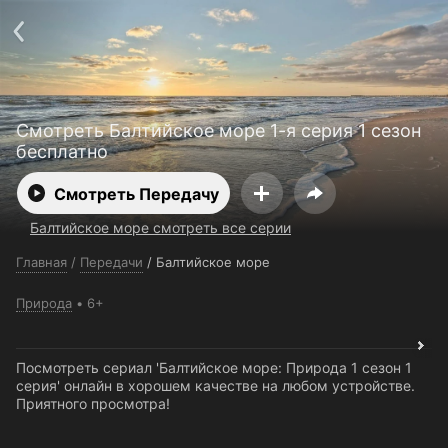
Поддержка:
support@24h.tv
О сервисе
Пользовательское соглашение
Политика конфиденциальности
Для партнёров
Открыть приложение
Ввести промокод
Смотреть Балтийское море 1-я серия 1 сезон
Установить на ТВ
Бесплатные каналы
Контакты
бесплатно
Смотреть Передачу
Балтийское море смотреть все серии
Главная
/
Передачи
/
Балтийское море
Природа
6+
Посмотреть сериал 'Балтийское море: Природа 1 сезон 1
серия' онлайн в хорошем качестве на любом устройстве.
Приятного просмотра!